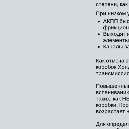
степени, как
При низком 
АКПП быс
фрикцион
Выходят и
элементы
Каналы з
Как отмечаю
коробок Хон
трансмиссио
Повышенный 
вспениванию
таких, как 
коробки. Кр
возрастает н
Для определ