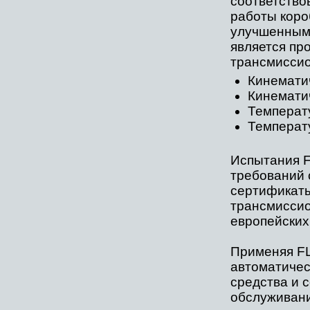
соответство
работы коро
улучшенными
является пр
трансмиссио
Кинематич
Кинематич
Температ
Температу
Испытания F
требований 
сертификаты
трансмиссио
европейских
Применяя FL
автоматичес
средства и с
обслуживани