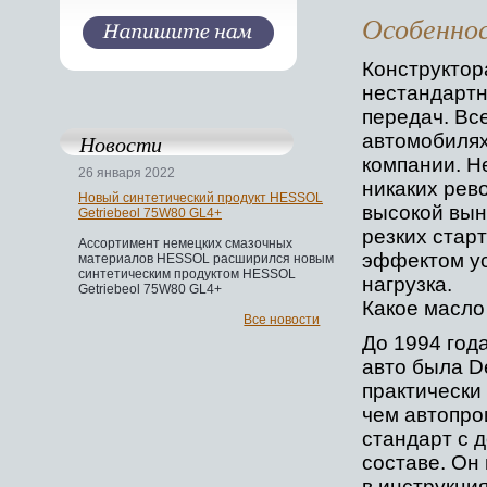
Особенно
Конструктор
нестандартн
передач. Вс
Новости
автомобилях
компании. Н
26 января 2022
никаких рев
Новый синтетический продукт HESSOL
высокой вын
Getriebeol 75W80 GL4+
резких стар
Ассортимент немецких смазочных
эффектом ус
материалов HESSOL расширился новым
синтетическим продуктом HESSOL
нагрузка.
Getriebeol 75W80 GL4+
Какое масло
Все новости
До 1994 год
авто была D
практически 
чем автопро
стандарт с
составе. Он
в инструкция