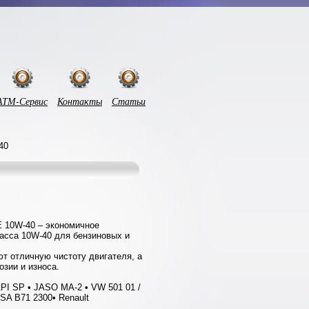
АТМ-Сервис
Контакты
Статьи
40
E 10W-40 – экономичное
асса 10W-40 для бензиновых и
т отличную чистоту двигателя, а
озии и износа.
I SP • JASO MA-2 • VW 501 01 /
PSA B71 2300• Renault