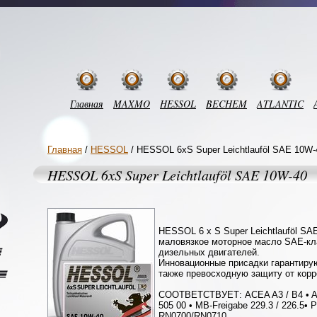
Главная
MAXMO
HESSOL
BECHEM
ATLANTIC
Главная
/
HESSOL
/ HESSOL 6xS Super Leichtlauföl SAE 10W-
HESSOL 6xS Super Leichtlauföl SAE 10W-40
HESSOL 6 x S Super Leichtlauföl SA
маловязкое моторное масло SAE-кл
дизельных двигателей.
Инновационные присадки гарантирую
также превосходную защиту от корр
СООТВЕТСТВУЕТ: ACEA A3 / B4 • AP
505 00 • MB-Freigabe 229.3 / 226.5• 
RN0700/RN0710