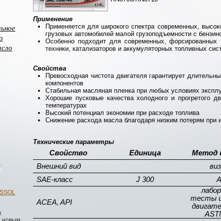
Применение
льное
Применяется для широкого спектра современных, высо
грузовых автомобилей малой грузоподъемности с бензин
о
Особенно подходит для современных, форсированных т
асло
техники, катализаторов и аккумуляторных топливных сис
Свойства
Превосходная чистота двигателя гарантирует длительн
компонентов
Стабильная масляная пленка при любых условиях экспл
Хорошие пусковые качества холодного и прогретого дв
температурах
Высокий потенциал экономии при расходе топлива
Снижение расхода масла благодаря низким потерям при 
Технические
параметры
Свойство
Единица
Метод 
Внешний вид
ви
SAE-класс
J 300
лабо
ESSOL
тесты и
ACEA
, API
двигате
х
AST
 новым