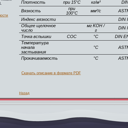
Плотность
при 15°C
кг/м³
DI
L
при
Вязкость
мм²/с
ASTM
100°C
вости
Индекс вязкости
DIN 
Общее щелочное
мг KOH /
DIN 
число
г
Точка вспышки
COC
°C
DIN E
Температура
начала
°C
ASTM
застывания
Прокачиваемость
°C
ASTM
Скачать описание в формате PDF
Назад