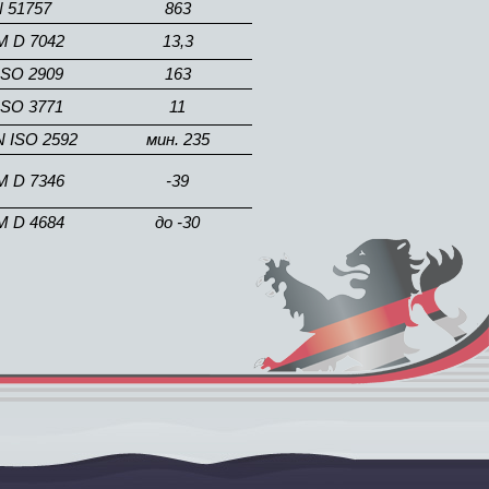
N 51757
863
 D 7042
13,3
ISO 2909
163
ISO 3771
11
N ISO 2592
мин. 235
 D 7346
-39
 D 4684
до -30