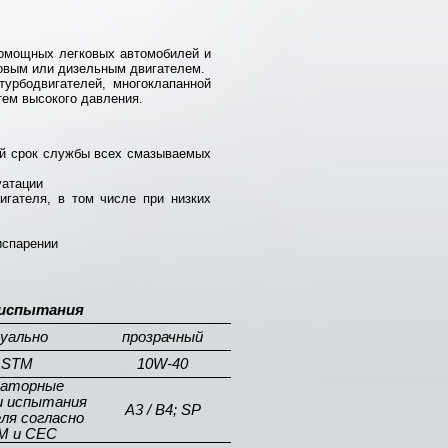
комощных легковых автомобилей и
овым или дизельным двигателем.
урбодвигателей, многоклапанной
тем высокого давления.
ый срок службы всех смазываемых
уатации
игателя, в том числе при низких
испарении
испытания
зуально
прозрачный
ASTM
10W-40
раторные
 испытания
A3
/
B
4; SP
ля согласно
M и CEC