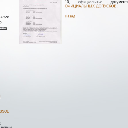
10, официальные докумен
ОФИЦИАЛЬНЫХ ДОПУСКОВ
.
льное
Назад
о
асло
ESSOL
х
 новым